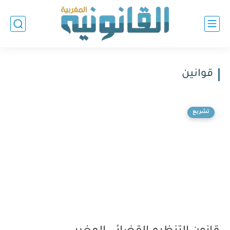
قوانين
تشريع