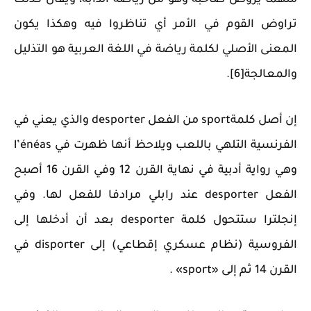
منهما يروض صاحبه وهو من رياضة الدابة، ويقال كذلك
تراوض القوم في الأمر أي تناظروا فيه وهكذا يكون
المعنى الأصلي لكلمة رياضة في اللغة العربية هو التذليل
والمعالجة[6].
إن أصل كلمةsport من الفعل desporter والذي يعني في
الفرنسية التلهي باللعب ويلاحظ أنها ظهرت في l’énéas
وهي رواية أدبية في نهاية القرن 12 وفي القرن 16 أصبح
الفعل desporter عند رابلي مرادفا للفعل لها. وفي
إنجلترا ستتحول كلمة desporter بعد أن أدخلها إلى
الفروسية (نظام عسكري إقطاعي) إلى disporter في
القرن 14 ثم إلى «sport» .