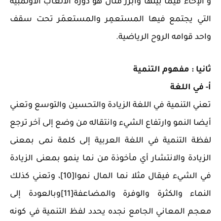
و الإخاء فيما بينها وأبرز مثال هو دورة الألعاب الأولمبية
التي يجتمع فيها المستعمِر والمستعمَر تحت سقف
واحد قوامه الروح الرياضية.
ثانيا : مفهوم التنمية
أ‌- في اللغة
تعني التنمية في اللغة الزيادة والتحسين والتوسع وتعني
أيضا النمو وارتفاع الشيء وانتقاله من وضع إلى آخر ترجع
لفظة التنمية في اللغة العربية إلى كلمة نمى بمعنى
الزيادة والانتشار أي مأخوذة من نما ينمو بمعنى الزيادة
في الشيء فيقال مثلا نما المال نموا[10]، وتعني كذلك
النماء والكثرة والوفرة والمضاعفة[11]وبالعودة إلى
معجم المعاني الجامع نجده يحدد لفظ التنمية في كونه