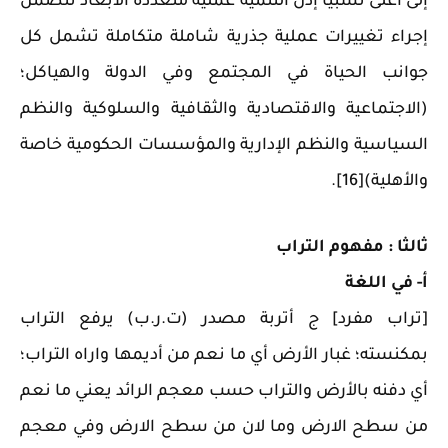
إلى أعلى نسبيا إذن التنمية عملية متعددة الأبعاد تتضمن
إجراء تغييرات عملية جذرية شاملة متكاملة تشمل كل
جوانب الحياة في المجتمع وفي الدولة والهياكل؛
(الاجتماعية والاقتصادية والثقافية والسلوكية والنظم
السياسية والنظم الإدارية والمؤسسات الحكومية خاصة
والأهلية)[16].
ثالثا : مفهوم التراب
أ‌- في اللغة
[تراب مفرد] ج أتربة مصدر (ت.ر.ب) يرفع التراب
بمكنسته؛ غبار الأرض أي ما نعم من أديمها واراه التراب؛
أي دفنه بالأرض والتراب حسب معجم الرائد يعني ما نعم
من سطح الارض وما لان من سطح الارض وفي معجم